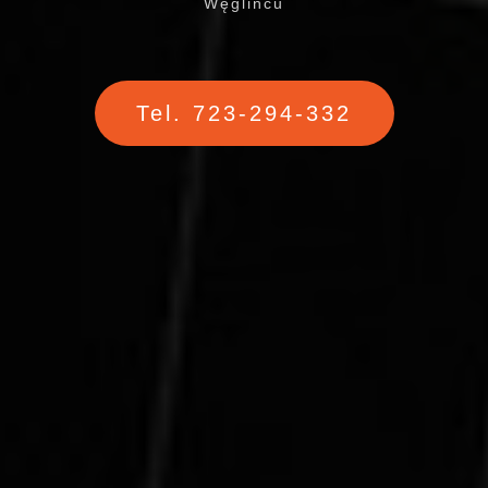
Węglińcu
Tel. 723-294-332