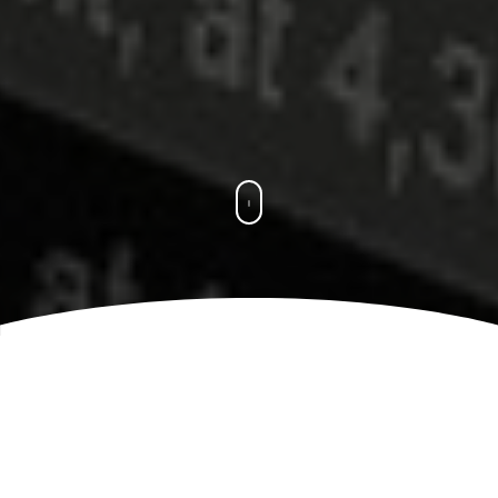
Usługi Księgowe
Biuro
Rachunkowe Węgliniec
Doradca Podatkowy
Księgowość Biuro