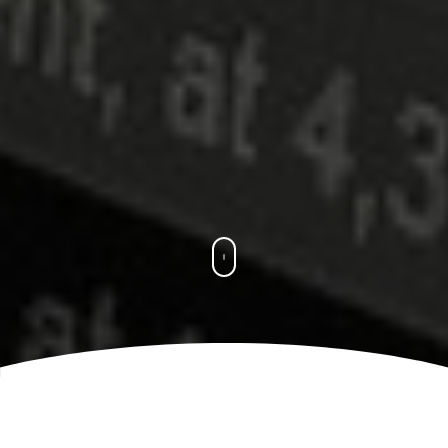
Usługi Księgowe
Biuro
Rachunkowe Górowo