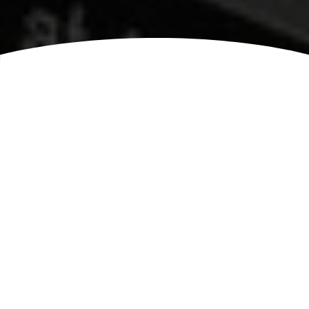
Usługi Księgowe
Biuro
Rachunkowe Górzno
Doradca Podatkowy
Księgowość Biuro
Podatkowe Księgowy Radca
Podatki Prowadzenie Spółki
Pomoc Zakładanie Firmy
Dobra Księgowa w Górznie
Biura Rachunkowe Księgowe