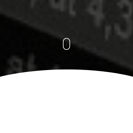
Usługi Księgowe
Biuro
Rachunkowe
Władysławowo
Doradca
Podatkowy Księgowość
Biuro Podatkowe Księgowy