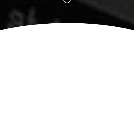
Usługi Księgowe
Biuro
Rachunkowe Sośnicowice
Doradca Podatkowy
Księgowość Biuro
Podatkowe Księgowy Radca
Podatki Prowadzenie Spółki
Pomoc Zakładanie Firmy
Dobra Księgowa w
Sośnicowicach Biura