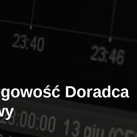
gowość Doradca
wy