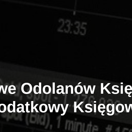
we Odolanów
Księ
odatkowy Księgo