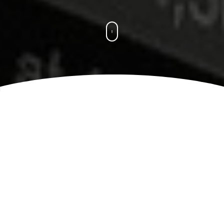
Usługi Księgowe
Biuro
Rachunkowe Giżycko
Doradca Podatkowy
Księgowość Biuro
Podatkowe Księgowy Radca
Podatki Prowadzenie Spółki
Pomoc Zakładanie Firmy